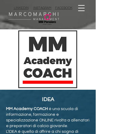
LINKEDIN
INSTAGRAM
FACEBOOK
IDEA
MM Academy COACH
è una scuola di
informazione, formazione e
specializzazione ONLINE rivolta a allenatori
e preparatori di calcio giovanile.
L’IDEA è quella di offrire a chi sogna di